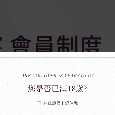
 會員制度
ED WINES
SHIP SY
OU
ARE YOU OVER 18 YEARS OLD?
您是否已滿18歲?
在此設備上記住我
餐酒會優惠
萄酒喚醒相聚美好時光
領一次）