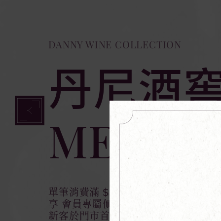
DANNY WINE COLLECTION
DANNY WINE COLLECTION
丹尼酒窖
SELECT
MEMBER
WITH Y
單筆消費滿 $5,000 即可成為會員
享 會員專屬價：部分酒款、品飲會與
精選高品質酒款，透過溫醇與雅緻葡
新客於門市首購 再贈入會禮（一人限